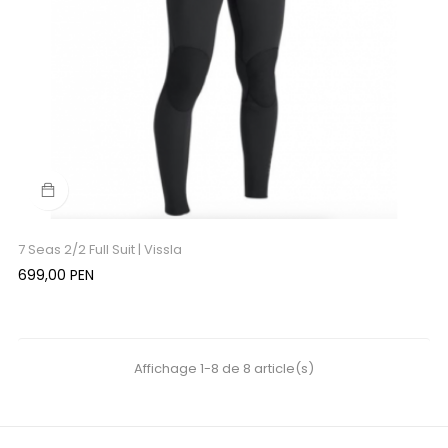
7 Seas 2/2 Full Suit | Vissla
Precio
699,00 PEN
Affichage 1-8 de 8 article(s)