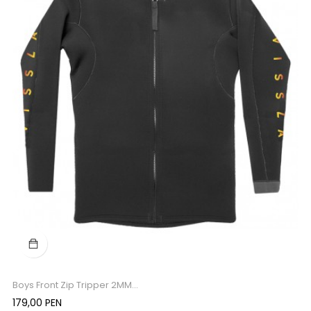
Boys Front Zip Tripper 2MM...
Precio
179,00 PEN