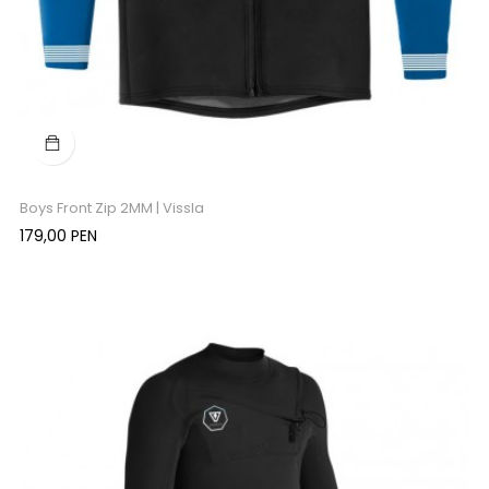
Boys Front Zip 2MM | Vissla
Precio
179,00 PEN