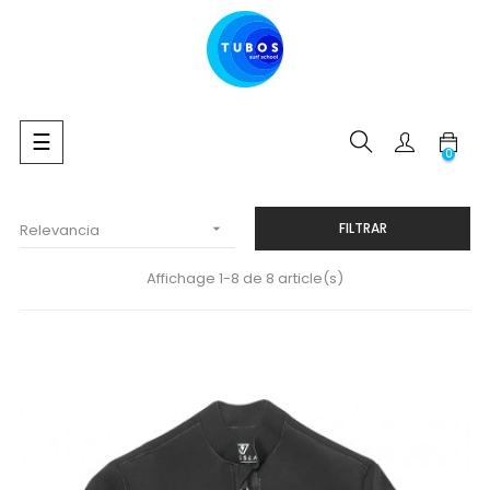
Navegación
☰
0
de
palanca
FILTRAR
Relevancia

Affichage 1-8 de 8 article(s)