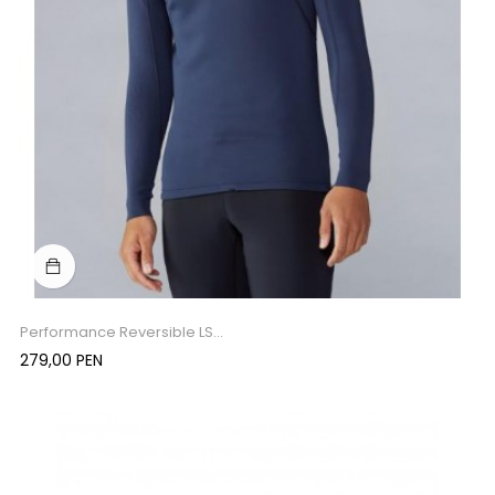
Performance Reversible LS...
Precio
279,00 PEN