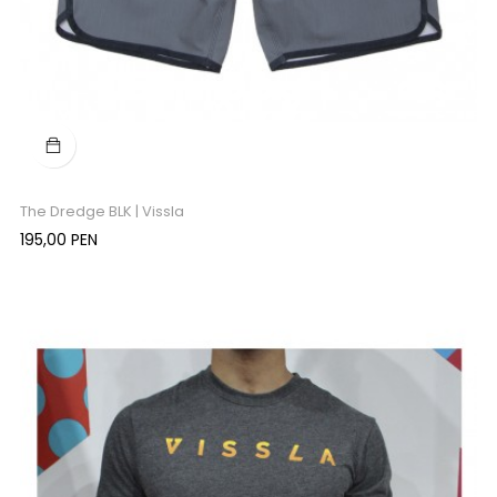
The Dredge BLK | Vissla
Precio
195,00 PEN