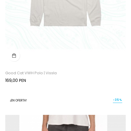
Good Cat VWH Polo | Vissla
Precio
169,00 PEN
-35%
¡EN OFERTA!