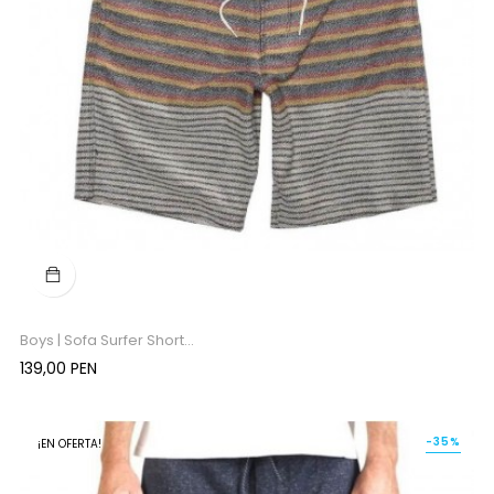
Boys | Sofa Surfer Short...
Precio
139,00 PEN
-35%
¡EN OFERTA!