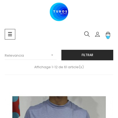
Navegación
☰
0
de
palanca
FILTRAR
Relevancia

Affichage 1-12 de 61 article(s)