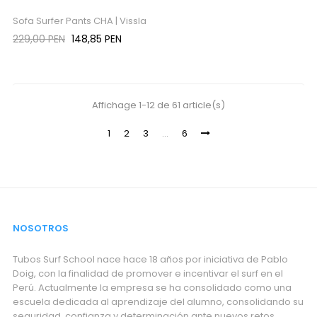
Sofa Surfer Pants CHA | Vissla
Precio
Precio
229,00 PEN
148,85 PEN
regular
Affichage 1-12 de 61 article(s)
1
2
3
…
6
NOSOTROS
Tubos Surf School nace hace 18 años por iniciativa de Pablo
Doig, con la finalidad de promover e incentivar el surf en el
Perú. Actualmente la empresa se ha consolidado como una
escuela dedicada al aprendizaje del alumno, consolidando su
seguridad, confianza y determinación ante nuevos retos.