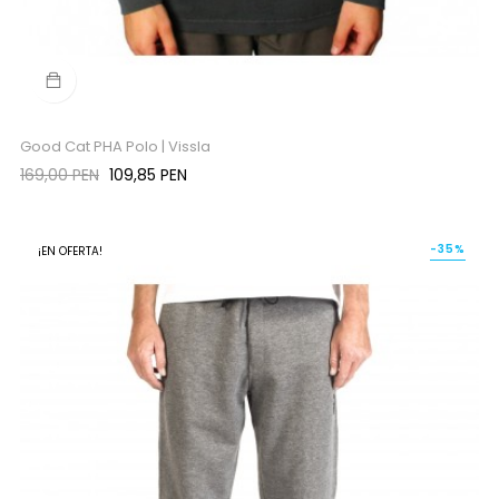
Good Cat PHA Polo | Vissla
Precio
Precio
169,00 PEN
109,85 PEN
regular
-35%
¡EN OFERTA!