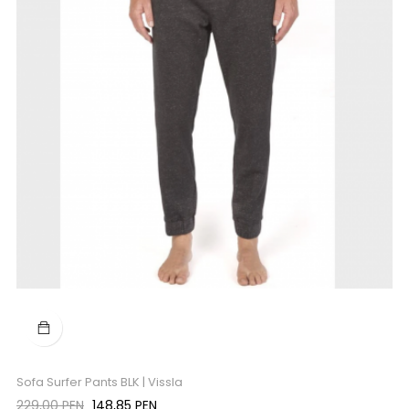
Sofa Surfer Pants BLK | Vissla
Precio
Precio
229,00 PEN
148,85 PEN