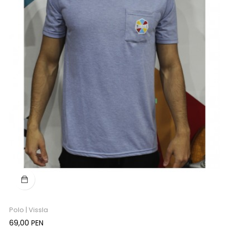
Polo | Vissla
Precio
69,00 PEN